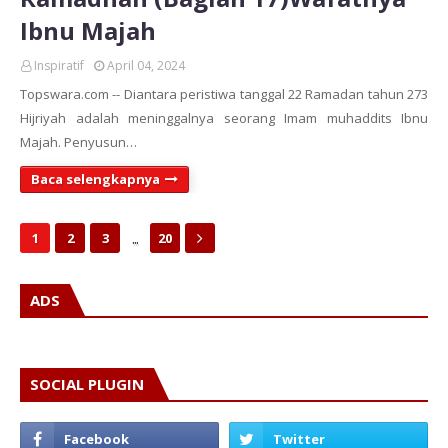
Ibnu Majah
Inspiratif
April 04, 2024
Topswara.com -- Diantara peristiwa tanggal 22 Ramadan tahun 273
Hijriyah adalah meninggalnya seorang Imam muhaddits Ibnu
Majah. Penyusun…
Baca selengkapnya
...
1
2
3
20
ADS
SOCIAL PLUGIN