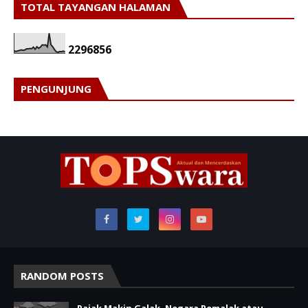
TOTAL TAYANGAN HALAMAN
2
2
9
6
8
5
6
PENGUNJUNG
RANDOM POSTS
Pajak Makin Galak, Negara Pemalak atau