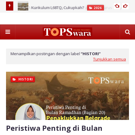
Kurikulum L68TQ, Cukupkah?
2026
s Rakyat?
Ahl
Pos
Menampilkan postingan dengan label
HISTORI
Tunjukkan semua
HISTORI
Peristiwa Penting di Bulan