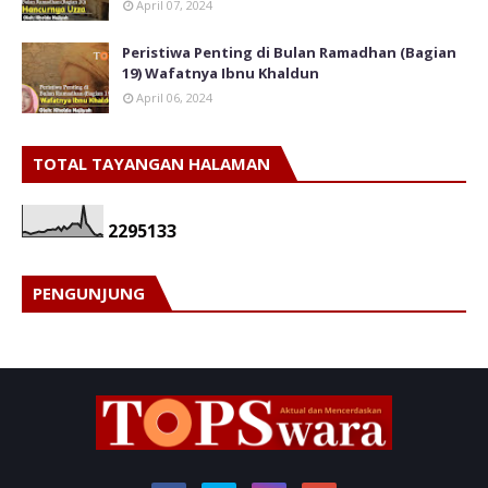
April 07, 2024
Peristiwa Penting di Bulan Ramadhan (Bagian
19) Wafatnya Ibnu Khaldun
April 06, 2024
TOTAL TAYANGAN HALAMAN
2
2
9
5
1
3
3
PENGUNJUNG