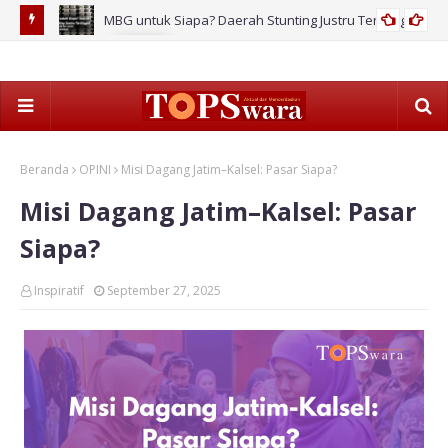
MBG untuk Siapa? Daerah Stunting Justru Tertinggal!
2026
Beranda
OPINI
Misi Dagang Jatim–Kalsel: Pasar Siapa?
Misi Dagang Jatim–Kalsel: Pasar
Siapa?
Inspiratif
September 27, 2025