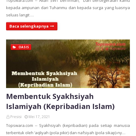
Topswara.com -- Allah SWT berfirman, "Dan bersegeralah kamu
kepada ampunan dari Tuhanmu dan kepada surga yang luasnya
seluas langit …
Baca selengkapnya
OASIS
Membentuk Syakhsiyah
Islamiyah (Kepribadian Islam)
Presisi
Mei 17, 2021
Topswara.com -- Syakhsiyah (kepribadian) pada setiap manusia
terbentuk oleh ‘aqliyah (pola pikir) dan nafsiyah (pola sikap)-ny…