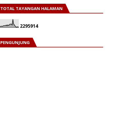
TOTAL TAYANGAN HALAMAN
2
2
9
5
9
1
4
PENGUNJUNG