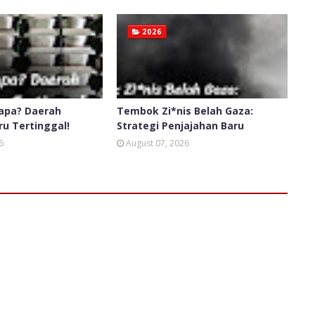
2026
apa? Daerah
Tembok Zi*nis Belah Gaza:
ru Tertinggal!
Strategi Penjajahan Baru
6
August 07, 2026