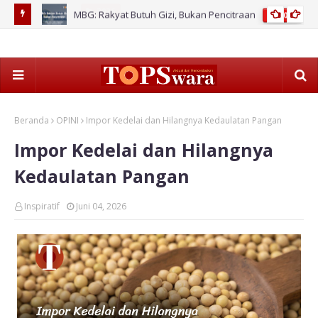
stem
MBG: Rakyat Butuh Gizi, Bukan Pencitraan
2026
Paj
Beranda
OPINI
Impor Kedelai dan Hilangnya Kedaulatan Pangan
Impor Kedelai dan Hilangnya
Kedaulatan Pangan
Inspiratif
Juni 04, 2026