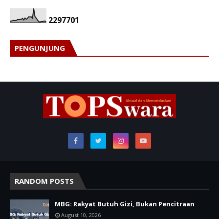
2
2
9
7
7
0
1
PENGUNJUNG
RANDOM POSTS
MBG: Rakyat Butuh Gizi, Bukan Pencitraan
August 10, 2026