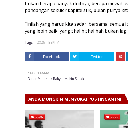
bukan berapa banyak duitnya, berapa mewah ga
pandangan sekuler kapitalistik, bulan punya ki
“Inilah yang harus kita sadari bersama, semua
yang lebih baik, yang shalih shalihah bukan lag
Tags:
2026
BERITA
Facebook
Twitter
LEBIH LAMA
Dolar Melonjak Rakyat Makin Sesak
ANDA MUNGKIN MENYUKAI POSTINGAN INI
2026
2026