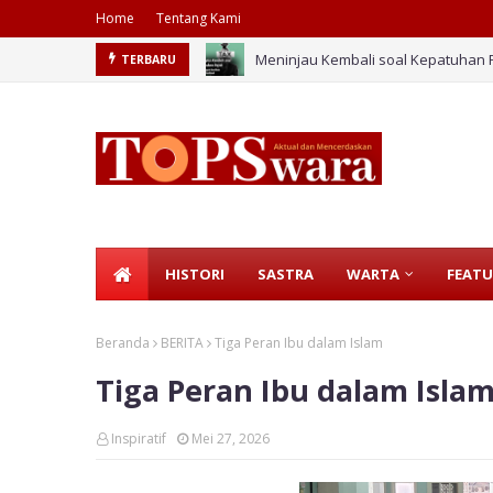
Home
Tentang Kami
Meninjau Kembali soal Kepatuhan 
TERBARU
HIV Meningkat, Ada Apa dengan Gen
HISTORI
SASTRA
WARTA
FEATU
Beranda
BERITA
Tiga Peran Ibu dalam Islam
Tiga Peran Ibu dalam Isla
Inspiratif
Mei 27, 2026