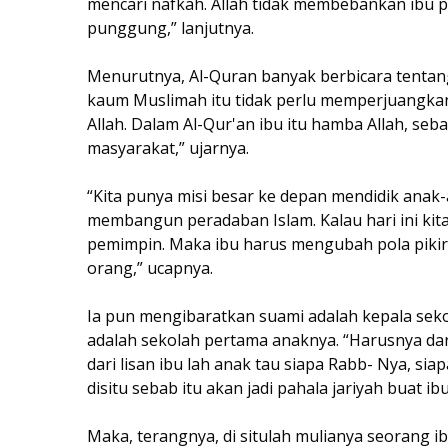
mencari nafkah. Allah tidak membebankan ibu p
punggung,” lanjutnya.
Menurutnya, Al-Quran banyak berbicara tentang 
kaum Muslimah itu tidak perlu memperjuangka
Allah. Dalam Al-Qur'an ibu itu hamba Allah, seba
masyarakat,” ujarnya.
“Kita punya misi besar ke depan mendidik anak-
membangun peradaban Islam. Kalau hari ini kita 
pemimpin. Maka ibu harus mengubah pola pikir
orang,” ucapnya.
Ia pun mengibaratkan suami adalah kepala sek
adalah sekolah pertama anaknya. “Harusnya dari 
dari lisan ibu lah anak tau siapa Rabb- Nya, si
disitu sebab itu akan jadi pahala jariyah buat ibu
Maka, terangnya, di situlah mulianya seorang ib