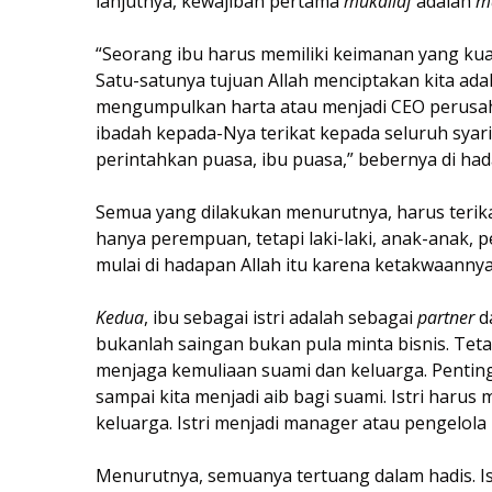
lanjutnya, kewajiban pertama
mukallaf
adalah
ma
“Seorang ibu harus memiliki keimanan yang kuat
Satu-satunya tujuan Allah menciptakan kita adal
mengumpulkan harta atau menjadi CEO perusahaa
ibadah kepada-Nya terikat kepada seluruh syari'a
perintahkan puasa, ibu puasa,” bebernya di ha
Semua yang dilakukan menurutnya, harus terikat 
hanya perempuan, tetapi laki-laki, anak-anak,
mulai di hadapan Allah itu karena ketakwaannya,
Kedua
, ibu sebagai istri adalah sebagai
partner
da
bukanlah saingan bukan pula minta bisnis. Tetap
menjaga kemuliaan suami dan keluarga. Penting 
sampai kita menjadi aib bagi suami. Istri haru
keluarga. Istri menjadi manager atau pengelol
Menurutnya, semuanya tertuang dalam hadis. Is