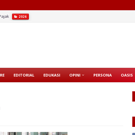
Pajak
2026
erasi Kita?
2026
RE
EDITORIAL
EDUKASI
OPINI
PERSONA
OASIS
m