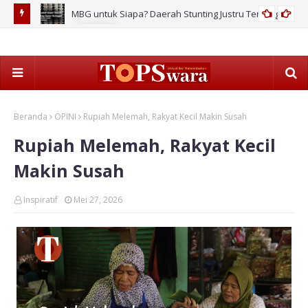
MBG untuk Siapa? Daerah Stunting Justru Tertinggal!
2026
Beranda
OPINI
Rupiah Melemah, Rakyat Kecil Makin Susah
Rupiah Melemah, Rakyat Kecil
Makin Susah
Inspiratif
Mei 27, 2026