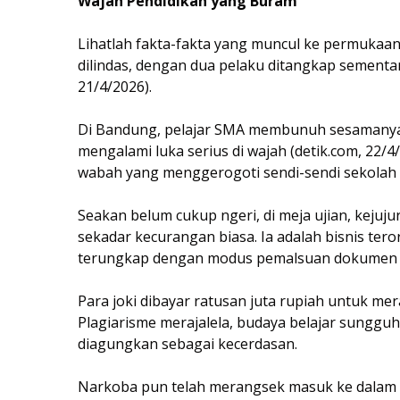
Wajah Pendidikan yang Buram
Lihatlah fakta-fakta yang muncul ke permukaan.
dilindas, dengan dua pelaku ditangkap sementa
21/4/2026).
Di Bandung, pelajar SMA membunuh sesamanya. 
mengalami luka serius di wajah (detik.com, 22/4/
wabah yang menggerogoti sendi-sendi sekolah 
Seakan belum cukup ngeri, di meja ujian, kejuj
sekadar kecurangan biasa. Ia adalah bisnis tero
terungkap dengan modus pemalsuan dokumen (
Para joki dibayar ratusan juta rupiah untuk me
Plagiarisme merajalela, budaya belajar sunggu
diagungkan sebagai kecerdasan.
Narkoba pun telah merangsek masuk ke dalam 