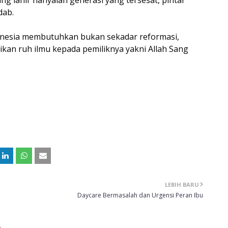
ng lahir hanyalah generasi yang tersesat, pintar
dab.
donesia membutuhkan bukan sekadar reformasi,
kan ruh ilmu kepada pemiliknya yakni Allah Sang
LEBIH BARU
Daycare Bermasalah dan Urgensi Peran Ibu