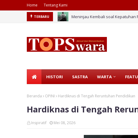
Home
Tentang Kami
Meninjau Kembali soal Kepatuhan 
TERBARU
HISTORI
SASTRA
WARTA
FEATU
Beranda
OPINI
Hardiknas di Tengah Reruntuhan Pendidikan
Hardiknas di Tengah Reru
Inspiratif
Mei 08, 2026