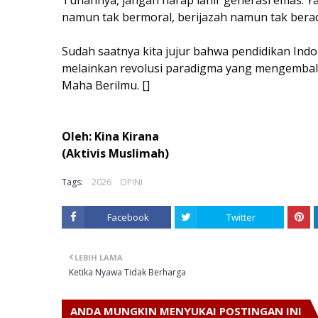
Tuhannya, jangan harap lahir generasi emas. Ya
namun tak bermoral, berijazah namun tak bera
Sudah saatnya kita jujur bahwa pendidikan In
melainkan revolusi paradigma yang mengembali
Maha Berilmu. []
Oleh: Kina Kirana
(Aktivis Muslimah)
Tags:
2026
OPINI
Facebook
Twitter
LEBIH LAMA
Ketika Nyawa Tidak Berharga
ANDA MUNGKIN MENYUKAI POSTINGAN INI