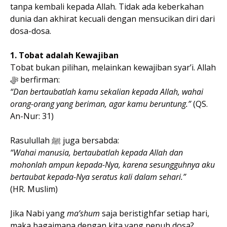
tanpa kembali kepada Allah. Tidak ada keberkahan
dunia dan akhirat kecuali dengan mensucikan diri dari
dosa-dosa.
1. Tobat adalah Kewajiban
Tobat bukan pilihan, melainkan kewajiban syar’i. Allah
ﷻ berfirman:
“Dan bertaubatlah kamu sekalian kepada Allah, wahai
orang-orang yang beriman, agar kamu beruntung.”
(QS.
An-Nur: 31)
Rasulullah ﷺ juga bersabda:
“Wahai manusia, bertaubatlah kepada Allah dan
mohonlah ampun kepada-Nya, karena sesungguhnya aku
bertaubat kepada-Nya seratus kali dalam sehari.”
(HR. Muslim)
Jika Nabi yang
ma’shum
saja beristighfar setiap hari,
maka bagaimana dengan kita yang penuh dosa?