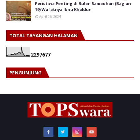
Peristiwa Penting di Bulan Ramadhan (Bagian
19) Wafatnya Ibnu Khaldun
April 06, 2024
TOTAL TAYANGAN HALAMAN
2
2
9
7
6
7
7
PENGUNJUNG