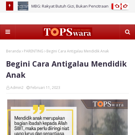
stem
MBG: Rakyat Butuh Gizi, Bukan Pencitraan
2026
Paj
Beranda
PARENTING
Begini Cara Antigalau Mendidik Anak
Begini Cara Antigalau Mendidik
Anak
Admin2
Februari 11, 2023