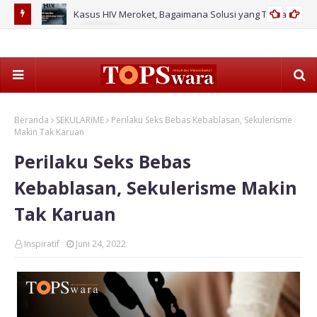
ahan Baru
Kasus HIV Meroket, Bagaimana Solusi yang Tuntas?
2026
Pag
Ke
Beranda
SEKULARIME
Perilaku Seks Bebas Kebablasan, Sekulerisme
Makin Tak Karuan
Perilaku Seks Bebas
Kebablasan, Sekulerisme Makin
Tak Karuan
Inspiratif
Juni 24, 2022