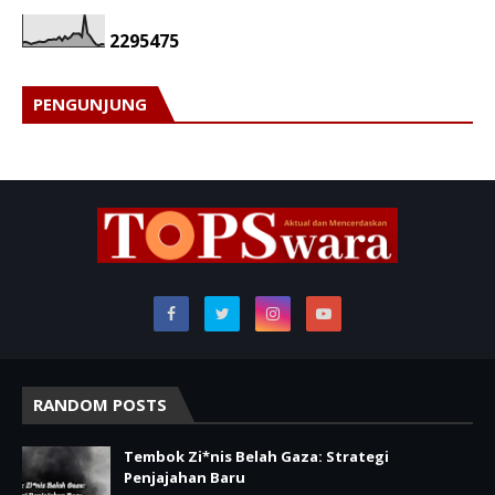
2
2
9
5
4
7
5
PENGUNJUNG
RANDOM POSTS
Tembok Zi*nis Belah Gaza: Strategi
Penjajahan Baru