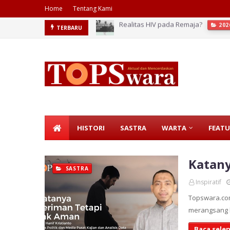
Home
Tentang Kami
Realitas HIV pada Remaja?
202
TERBARU
Meninjau Kembali soal Kepatuhan 
HISTORI
SASTRA
WARTA
FEATU
Katany
SASTRA
Inspiratif
Topswara.co
merangsang l
Baca sele