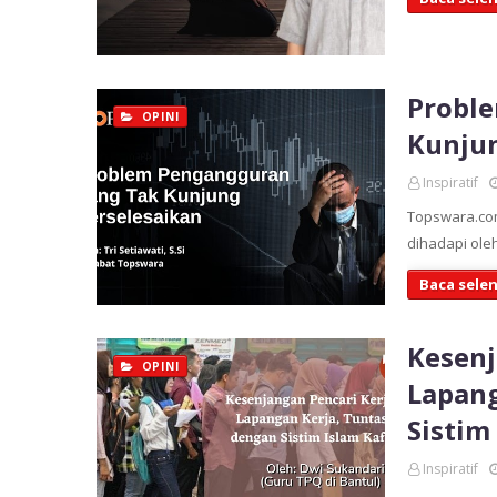
Probl
OPINI
Kunjun
Inspiratif
Topswara.co
dihadapi ole
Baca sele
Kesenj
OPINI
Lapang
Sistim
Inspiratif