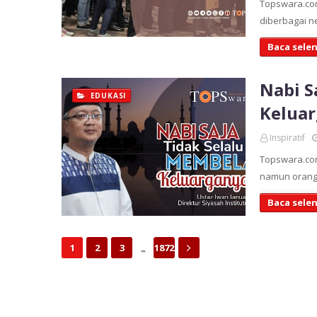
Topswara.c
diberbagai n
Baca sele
Nabi S
EDUKASI
Kelua
Inspiratif
Topswara.co
namun orang 
Baca sele
...
1
2
3
1872