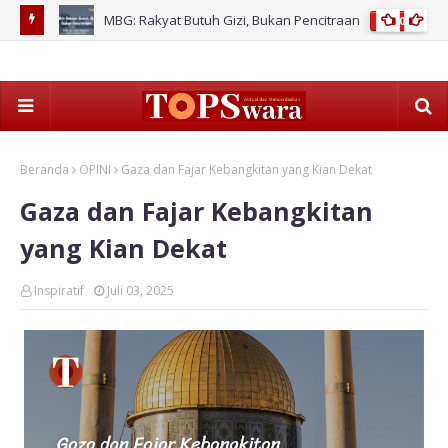
stem
MBG: Rakyat Butuh Gizi, Bukan Pencitraan
2026
Paj
Beranda
OPINI
Gaza dan Fajar Kebangkitan yang Kian Dekat
Gaza dan Fajar Kebangkitan
yang Kian Dekat
Inspiratif
Juli 03, 2025