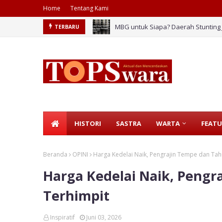
Home
Tentang Kami
MBG untuk Siapa? Daerah Stunting J
TERBARU
Tembok Zi*nis Belah Gaza: Strateg
HISTORI
SASTRA
WARTA
FEATU
Beranda
OPINI
Harga Kedelai Naik, Pengrajin Tempe dan Tah
Harga Kedelai Naik, Pengr
Terhimpit
Inspiratif
Juni 03, 2026