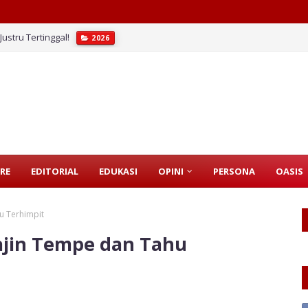
ustru Tertinggal!
2026
i Penjajahan Baru
2026
RE
EDITORIAL
EDUKASI
OPINI
PERSONA
OASIS
u Terhimpit
ajin Tempe dan Tahu