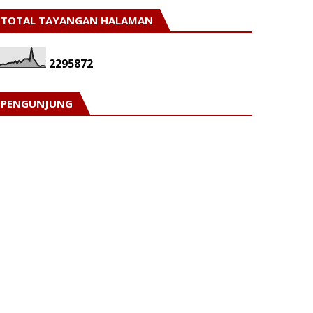
TOTAL TAYANGAN HALAMAN
2
2
9
5
8
7
2
PENGUNJUNG