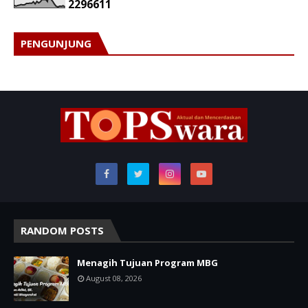
2
2
9
6
6
1
1
PENGUNJUNG
RANDOM POSTS
Menagih Tujuan Program MBG
August 08, 2026