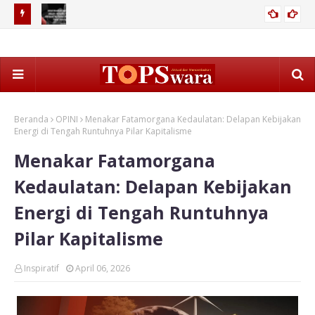
Ahlul Musibah dan Ahlul ‘Afiyah: Ternyata Orang Beriman Itu
2026
Posisi Mana pun Tetap Untung
Beranda
OPINI
Menakar Fatamorgana Kedaulatan: Delapan Kebijakan
Energi di Tengah Runtuhnya Pilar Kapitalisme
Menakar Fatamorgana
Kedaulatan: Delapan Kebijakan
Energi di Tengah Runtuhnya
Pilar Kapitalisme
Inspiratif
April 06, 2026