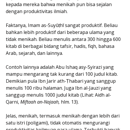
kepada mereka bahwa menikah pun bisa sejalan
dengan produktivitas ilmiah.
Faktanya, Imam as-Suyūṭhī sangat produktif. Beliau
bahkan lebih produktif dari beberapa ulama yang
tidak menikah. Beliau menulis antara 300 hingga 600
kitab di berbagai bidang tafsir, hadis, fiqh, bahasa
Arab, sejarah, dan lainnya.
Contoh lainnya adalah Abu Ishaq asy-Syirazi yang
mampu mengarang tak kurang dari 100 judul kitab.
Demikian pula Ibn Jarir ath-Ṭhabari yang sanggup
menulis 100 ribu halaman. Juga Ibn al-Jauzi yang
sanggup menulis 1000 judul kitab (Lihat: Aidh al-
Qarni,
Miftaah an-Najaah,
hlm. 13).
Jelas, menikah, termasuk menikah dengan lebih dari
satu istri (poligami), tidak otomatis mengurangi
produktivitas keilmuan para ulama. Terbukti banyak