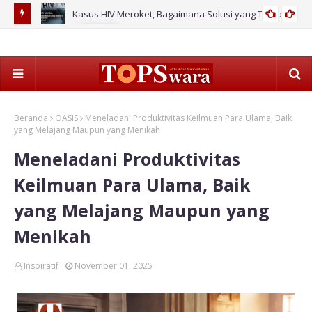
ahan Baru
Kasus HIV Meroket, Bagaimana Solusi yang Tuntas?
2026
Pag
Ke
Beranda
OASIS
Meneladani Produktivitas Keilmuan Para Ulama, Baik
yang Melajang Maupun yang Menikah
Meneladani Produktivitas
Keilmuan Para Ulama, Baik
yang Melajang Maupun yang
Menikah
Inspiratif
November 01, 2025