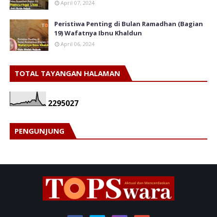
April 07, 2024
Peristiwa Penting di Bulan Ramadhan (Bagian
19) Wafatnya Ibnu Khaldun
April 06, 2024
TOTAL TAYANGAN HALAMAN
2
2
9
5
0
2
7
PENGUNJUNG