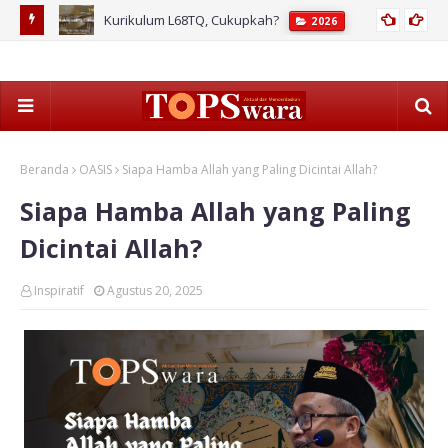
Kurikulum L68TQ, Cukupkah?
2026
s Rakyat?
Ahl
Pos
Beranda
OASIS
Siapa Hamba Allah yang Paling Dicintai Allah?
Siapa Hamba Allah yang Paling
Dicintai Allah?
Inspiratif
Agustus 20, 2025