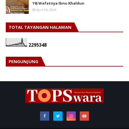
19) Wafatnya Ibnu Khaldun
April 06, 2024
TOTAL TAYANGAN HALAMAN
2
2
9
5
3
4
8
PENGUNJUNG