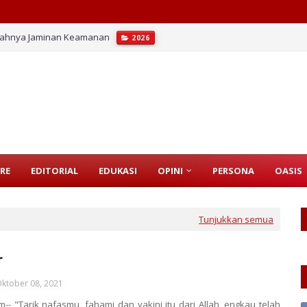
emahnya Jaminan Keamanan
2026
RE
EDITORIAL
EDUKASI
OPINI
PERSONA
OASIS
Tunjukkan semua
r
ktober 08, 2021
-- "Tarik nafasmu, fahami dan yakini itu dari Allah, engkau telah