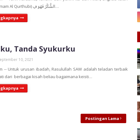
bersyukur" (Imam Al Qurthubi) الشُّكْرُ فَهُوَ فِ…
ngkapnya
ku, Tanda Syukurku
eptember 10, 2021
 -- Untuk urusan ibadah, Rasulullah SAW adalah teladan terbaik
pati dari berbagai kisah beliau bagaimana keisti…
ngkapnya
Postingan Lama