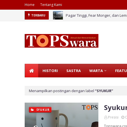
Home
Tentang Kami
Pagar Tinggi, Fear Monger, dan L
TERBARU
HISTORI
SASTRA
WARTA
FEATU
Menampilkan postingan dengan label
SYUKUR
Syuku
SYUKUR
Presisi
O
Topswara.com