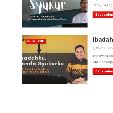
Baca sele
Ibadah
SYUKUR
Presisi
S
Topswara.com
kita. Kita da
Baca sele