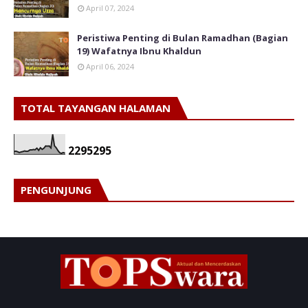
April 07, 2024
Peristiwa Penting di Bulan Ramadhan (Bagian
19) Wafatnya Ibnu Khaldun
April 06, 2024
TOTAL TAYANGAN HALAMAN
2
2
9
5
2
9
5
PENGUNJUNG