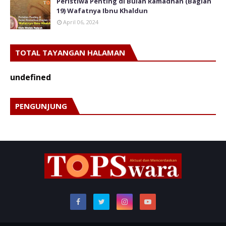
Peristiwa Penting di Bulan Ramadhan (Bagian
19) Wafatnya Ibnu Khaldun
April 06, 2024
TOTAL TAYANGAN HALAMAN
u
n
d
e
f
n
e
d
PENGUNJUNG