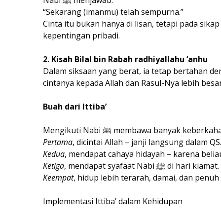
“Sekarang (imanmu) telah sempurna.”
Cinta itu bukan hanya di lisan, tetapi pada sikap h
kepentingan pribadi.
2. Kisah Bilal bin Rabah radhiyallahu ‘anhu
Dalam siksaan yang berat, ia tetap bertahan de
cintanya kepada Allah dan Rasul-Nya lebih besar
Buah dari Ittiba’
Mengikuti Nabi ﷺ membawa banyak keberkah
Pertama
, dicintai Allah – janji langsung dalam QS.
Kedua
, mendapat cahaya hidayah – karena beliau
Ketiga
, mendapat syafaat Nabi ﷺ di hari kiamat.
Keempat
, hidup lebih terarah, damai, dan penuh
Implementasi Ittiba’ dalam Kehidupan