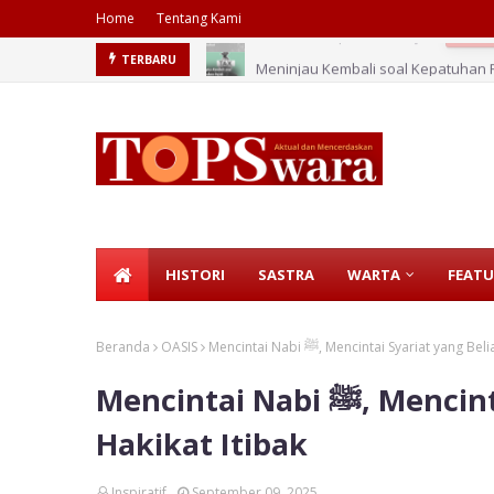
Home
Tentang Kami
Meninjau Kembali soal Kepatuhan 
TERBARU
HISTORI
SASTRA
WARTA
FEATU
Beranda
OASIS
Mencintai Nabi ﷺ, Mencintai Syariat y
Mencintai Nabi ﷺ, Mencintai Syariat yang Beliau Bawa:
Hakikat Itibak
Inspiratif
September 09, 2025