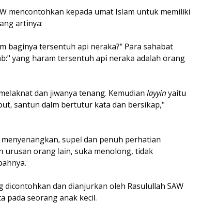
AW mencontohkan kepada umat Islam untuk memiliki
ang artinya:
m baginya tersentuh api neraka?" Para sahabat
ab:" yang haram tersentuh api neraka adalah orang
 melaknat dan jiwanya tenang. Kemudian
layyin
yaitu
ut, santun dalm bertutur kata dan bersikap,"
a, menyenangkan, supel dan penuh perhatian
urusan orang lain, suka menolong, tidak
bahnya.
yang dicontohkan dan dianjurkan oleh Rasulullah SAW
ta pada seorang anak kecil.