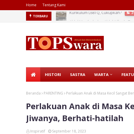
Home
Tentang Kami
Ahlul Musibah dan Ahlul ‘Afiyah: T
TERBARU
HISTORI
SASTRA
WARTA
FEATU
Beranda
PARENTING
Perlakuan Anak di Masa Kecil Sangat Be
Perlakuan Anak di Masa K
Jiwanya, Berhati-hatilah
Inspiratif
September 18, 2023