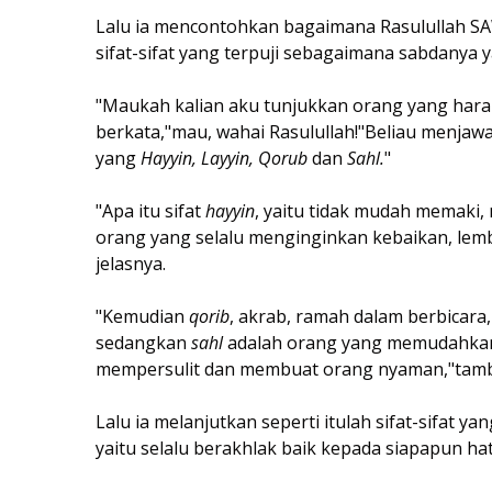
Lalu ia mencontohkan bagaimana Rasulullah S
sifat-sifat yang terpuji sebagaimana sabdanya y
"Maukah kalian aku tunjukkan orang yang hara
berkata,"mau, wahai Rasulullah!"Beliau menjaw
yang
Hayyin, Layyin, Qorub
dan
Sahl.
"
"Apa itu sifat
hayyin
, yaitu tidak mudah memaki,
orang yang selalu menginginkan kebaikan, lemb
jelasnya.
"Kemudian
qorib
, akrab, ramah dalam berbicar
sedangkan
sahl
adalah orang yang memudahkan 
mempersulit dan membuat orang nyaman,"tam
Lalu ia melanjutkan seperti itulah sifat-sifat 
yaitu selalu berakhlak baik kepada siapapun ha