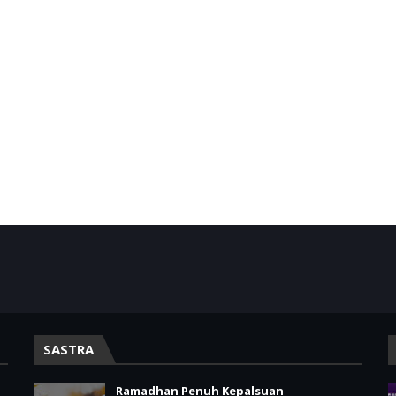
SASTRA
Ramadhan Penuh Kepalsuan