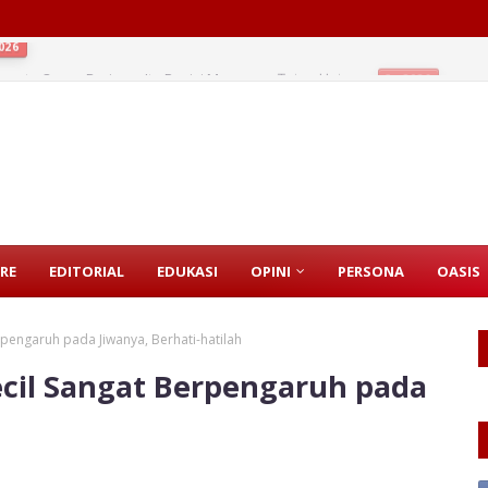
ernyata Orang Beriman Itu Posisi Mana pun Tetap Untung
2026
RE
EDITORIAL
EDUKASI
OPINI
PERSONA
OASIS
rpengaruh pada Jiwanya, Berhati-hatilah
ecil Sangat Berpengaruh pada