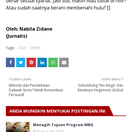
benar sesuai syariat. Jadi
Sob
, masih mau sibuk di hilir?
Atau sudah saatnya berani membenahi hulu? []
Oleh: Nabila Zidane
(Jurnalis)
Tags:
2026
OPINI
LEBIH LAMA
LEBIH BARU
Metode dan Pendekatan
Gelombang “No Kings” dan
Dakwah Serta Teknik Komunikasi
Retaknya Hegemoni Global
Persuasif
ANDA MUNGKIN MENYUKAI POSTINGAN INI
Menagih Tujuan Program MBG
August 08, 2026