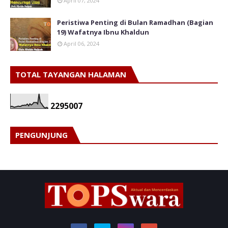
April 07, 2024
Peristiwa Penting di Bulan Ramadhan (Bagian
19) Wafatnya Ibnu Khaldun
April 06, 2024
TOTAL TAYANGAN HALAMAN
2
2
9
5
0
0
7
PENGUNJUNG