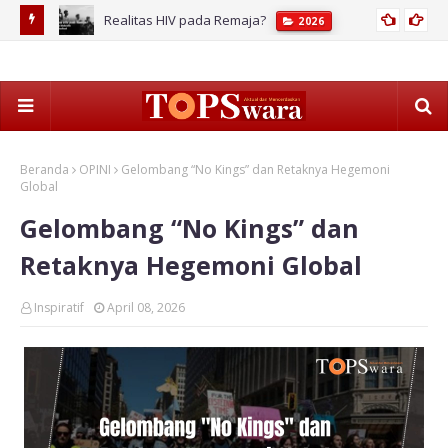
Realitas HIV pada Remaja?
2026
Sekolah
Beranda
OPINI
Gelombang “No Kings” dan Retaknya Hegemoni
Global
Gelombang “No Kings” dan
Retaknya Hegemoni Global
Inspiratif
April 08, 2026