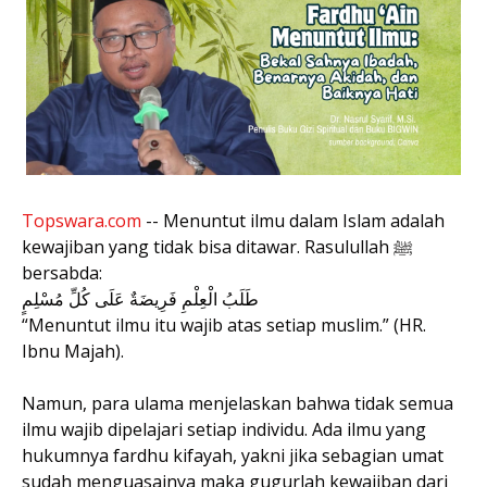
Topswara.com
-- Menuntut ilmu dalam Islam adalah
kewajiban yang tidak bisa ditawar. Rasulullah ﷺ
bersabda:
طَلَبُ الْعِلْمِ فَرِيضَةٌ عَلَى كُلِّ مُسْلِمٍ
“Menuntut ilmu itu wajib atas setiap muslim.” (HR.
Ibnu Majah).
Namun, para ulama menjelaskan bahwa tidak semua
ilmu wajib dipelajari setiap individu. Ada ilmu yang
hukumnya fardhu kifayah, yakni jika sebagian umat
sudah menguasainya maka gugurlah kewajiban dari