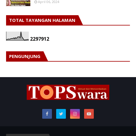
April 06, 2024
TOTAL TAYANGAN HALAMAN
2
2
9
7
9
1
2
PENGUNJUNG