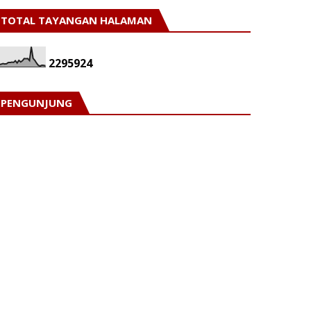
TOTAL TAYANGAN HALAMAN
2
2
9
5
9
2
4
PENGUNJUNG