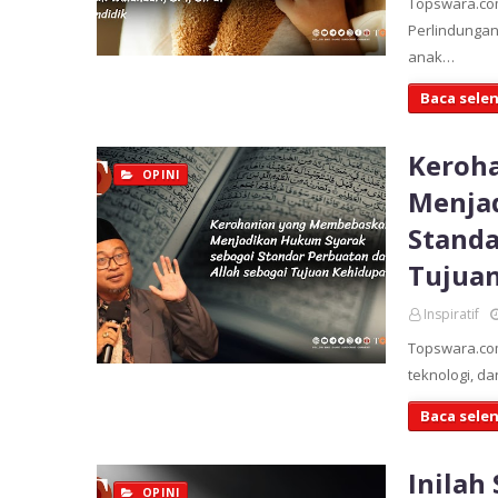
Topswara.c
Perlindunga
anak…
Baca sele
Keroh
OPINI
Menja
Standa
Tujua
Inspiratif
Topswara.com
teknologi, d
Baca sele
Inilah
OPINI