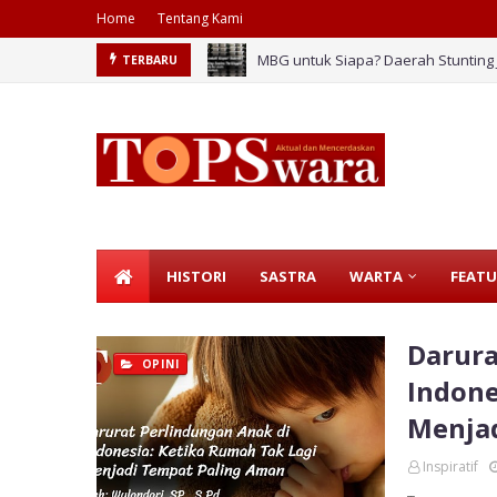
Home
Tentang Kami
MBG untuk Siapa? Daerah Stunting J
TERBARU
HISTORI
SASTRA
WARTA
FEATU
Darura
OPINI
Indone
Menja
Inspiratif