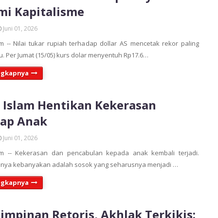
i Kapitalisme
Juni 01, 2026
 -- Nilai tukar rupiah terhadap dollar AS mencetak rekor paling
u. Per Jumat (15/05) kurs dolar menyentuh Rp17.6…
ngkapnya
 Islam Hentikan Kekerasan
dap Anak
Juni 01, 2026
m -- Kekerasan dan pencabulan kepada anak kembali terjadi.
kunya kebanyakan adalah sosok yang seharusnya menjadi …
ngkapnya
mpinan Retoris, Akhlak Terkikis: