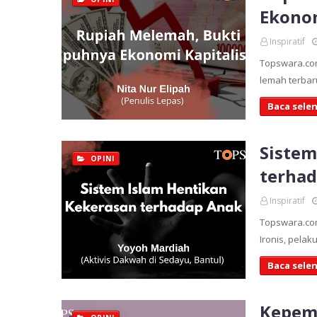
Ekonom
Inspiratif
Topswara.com
lemah terbar
Baca sele
Sistem
OPINI
terha
Inspiratif
Topswara.co
Ironis, pela
Baca sele
Kepemi