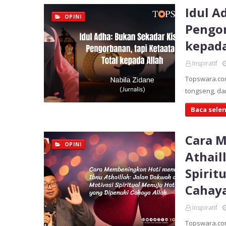
Idul A
OPINI
Pengor
kepada
Inspiratif
Topswara.com 
tongseng, da
Baca sele
Cara 
OPINI
Athail
Spirit
Cahaya
Inspiratif
Topswara.co