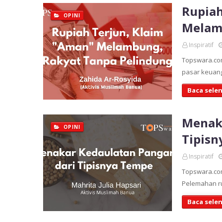
Rupiah
OPINI
Melam
Inspiratif
Topswara.com
pasar keuang
Baca sele
Menaka
OPINI
Tipisn
Inspiratif
Topswara.com
Pelemahan r
Baca sele