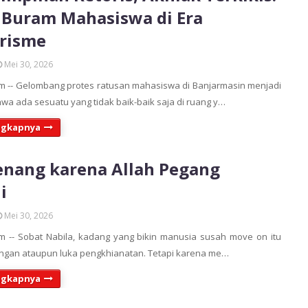
 Buram Mahasiswa di Era
risme
Mei 30, 2026
 -- Gelombang protes ratusan mahasiswa di Banjarmasin menjadi
a ada sesuatu yang tidak baik-baik saja di ruang y…
ngkapnya
enang karena Allah Pegang
i
Mei 30, 2026
 -- Sobat Nabila, kadang yang bikin manusia susah move on itu
ngan ataupun luka pengkhianatan. Tetapi karena me…
ngkapnya