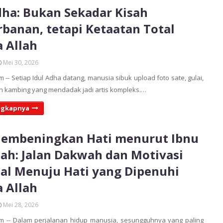
dha: Bukan Sekadar Kisah
banan, tetapi Ketaatan Total
 Allah
Mei 30, 2026
-- Setiap Idul Adha datang, manusia sibuk upload foto sate, gulai,
n kambing yang mendadak jadi artis kompleks.…
ngkapnya
Membeningkan Hati menurut Ibnu
lah: Jalan Dakwah dan Motivasi
ual Menuju Hati yang Dipenuhi
 Allah
Mei 28, 2026
m -- Dalam perjalanan hidup manusia, sesungguhnya yang paling