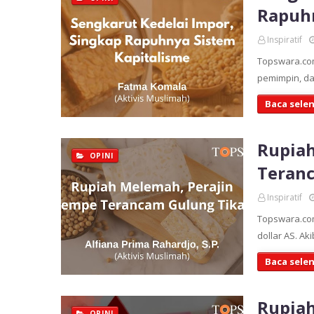
Rapuhn
Inspiratif
Topswara.com
pemimpin, da
Baca sele
Rupiah
OPINI
Teranc
Inspiratif
Topswara.co
dollar AS. A
Baca sele
Rupia
OPINI