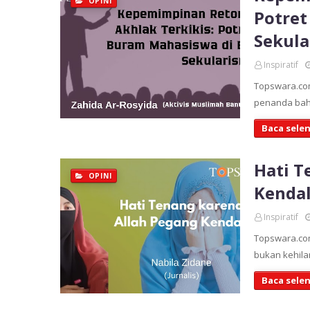
OPINI
Potret
Sekula
Inspiratif
Topswara.com
penanda bahw
Baca sele
Hati T
OPINI
Kendal
Inspiratif
Topswara.com
bukan kehila
Baca sele