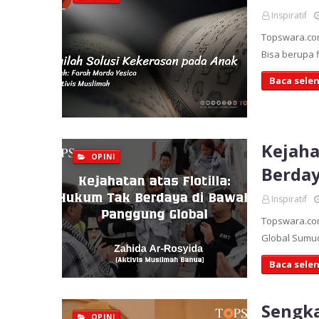
Inspiratif
Topswara.com
Bisa berupa f
Baca sele
Kejaha
OPINI
Berday
Inspiratif
Topswara.co
Global Sumud
Baca sele
Sengka
OPINI