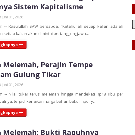
ya Sistem Kapitalisme
Juni 01, 2026
 -- Rasulullah SAW bersabda, "Ketahuilah setiap kalian adalah
n setiap kalian akan dimintai pertanggungjawa…
ngkapnya
 Melemah, Perajin Tempe
am Gulung Tikar
Juni 01, 2026
m -- Nilai tukar terus melemah hingga mendekati Rp18 ribu per
kibatnya, terjadi kenaikan harga bahan baku impor y…
ngkapnya
h Melemah: Bukti Rapuhnya