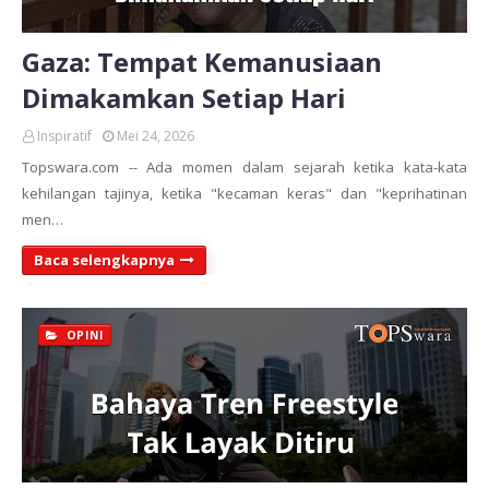
Gaza: Tempat Kemanusiaan
Dimakamkan Setiap Hari
Inspiratif
Mei 24, 2026
Topswara.com -- Ada momen dalam sejarah ketika kata-kata
kehilangan tajinya, ketika "kecaman keras" dan "keprihatinan
men…
Baca selengkapnya
OPINI