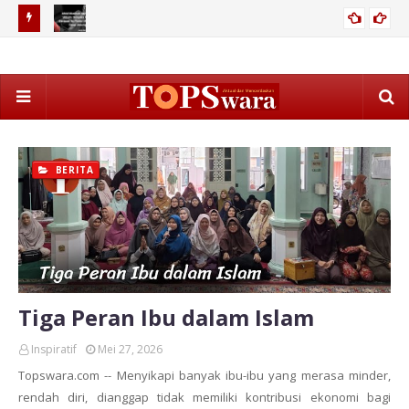
Ahlul Musibah dan Ahlul ‘Afiyah: Ternyata Orang Beriman Itu
2026
Posisi Mana pun Tetap Untung
BERITA
Tiga Peran Ibu dalam Islam
Inspiratif
Mei 27, 2026
Topswara.com -- Menyikapi banyak ibu-ibu yang merasa minder,
rendah diri, dianggap tidak memiliki kontribusi ekonomi bagi