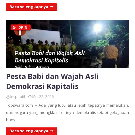
Baca selengkapnya
OPINI
Pesta Babi dan Wajah Asli
Demokrasi Kapitalis
Inspiratif
Mei 22, 2026
Topswara.com -- Ada yang lucu atau lebih tepatnya memalukan,
dari negara yang mengklaim dirinya demokratis tetapi gelagapan
hany…
Baca selengkapnya