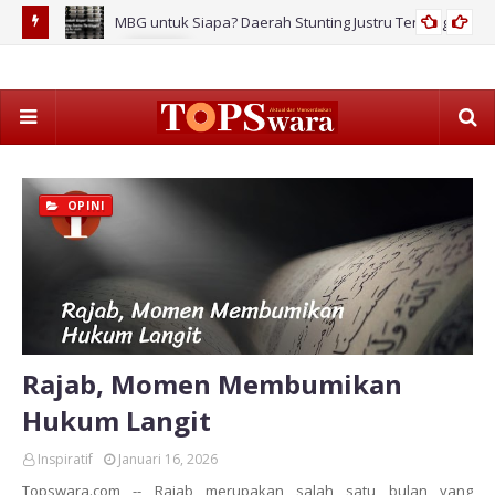
MBG untuk Siapa? Daerah Stunting Justru Tertinggal!
2026
OPINI
Rajab, Momen Membumikan
Hukum Langit
Inspiratif
Januari 16, 2026
Topswara.com -- Rajab merupakan salah satu bulan yang