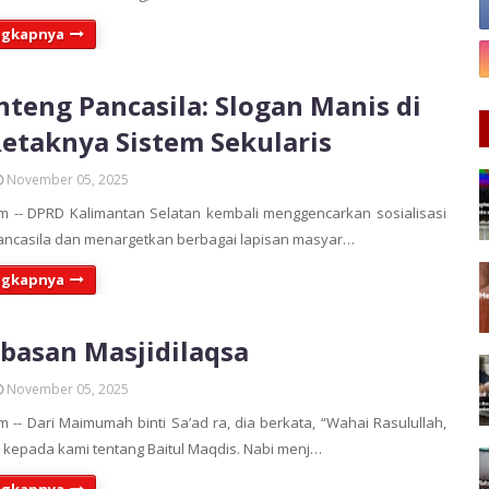
ngkapnya
nteng Pancasila: Slogan Manis di
Retaknya Sistem Sekularis
November 05, 2025
 -- DPRD Kalimantan Selatan kembali menggencarkan sosialisasi
 Pancasila dan menargetkan berbagai lapisan masyar…
ngkapnya
asan Masjidilaqsa
November 05, 2025
 -- Dari Maimumah binti Sa’ad ra, dia berkata, “Wahai Rasulullah,
a kepada kami tentang Baitul Maqdis. Nabi menj…