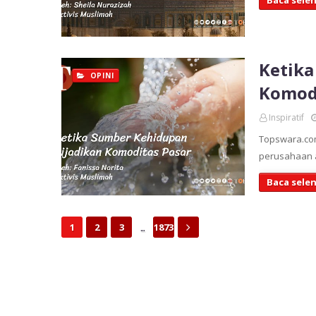
Baca sele
Ketika
OPINI
Komodi
Inspiratif
Topswara.com
perusahaan a
Baca sele
...
1
2
3
1873