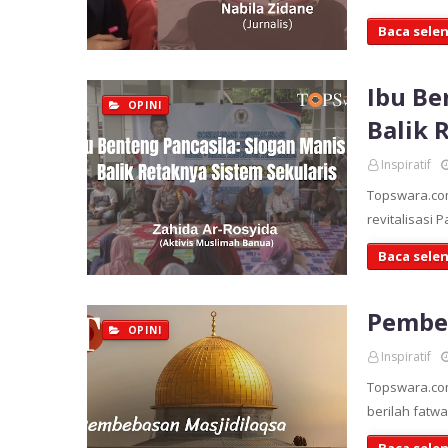
Baca sele
Ibu Be
OPINI
Balik 
Inspiratif
Topswara.com
revitalisasi
Baca sele
Pembeb
OPINI
Inspiratif
Topswara.com
berilah fatw