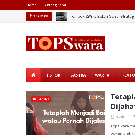
Home
Tentang Kami
Tembok Zi*nis Belah Gaza: Strateg
TERBARU
Kasus HIV Meroket, Bagaimana Solu
HISTORI
SASTRA
WARTA
FEATU
Tetapl
OPINI
Dijaha
Inspiratif
Topswara.co
bukan oleh ki